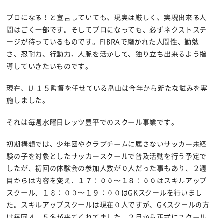
プロになる！と宣言していても、現実は厳しく、実現出来る人
間はごく一部です。そしてプロになっても、必ずネクストステ
ージが待っているものです。FIBRAで磨かれた人間性、勤勉
さ、忍耐力、行動力、人脈を活かして、独り立ち出来るよう指
導していきたいものです。
現在、U-１５監督を任せている畠山は今年から新たな試みを実
施しました。
それは毎週水曜日レッツ豊平でのスクール事業です。
初期構想では、少年団やクラブチームに属さないサッカー未経
験の子を対象としたサッカースクールで普及活動を行う予定で
したが、初回の体験会の参加人数が０人だった事もあり、２週
目からは内容を変え、１７：００〜１８：００はスキルアップ
スクール、１８：００〜１９：００はGKスクールを行いまし
た。スキルアップスクールは現在０人ですが、GKスクールの方
は毎回４、５名が来てくれてました。２月から正式にスクール