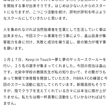
を開始する事が出来そうです。はじめは少ない人からのスター
トになりますが、こつこつ活動を続け、評判が評判を呼ぶよう
なスクールにしていきたいと思います。
人を集めれなければ当然指導者を生業として生活していく事は
出来ません。今回スクール事業を行う事により、畠山自身が集
客能力を身に付け、失敗と成功を繰り返し、彼の魅力が増す事
を願います。
１月１７日、Keep in Touch〜夢と夢のサッカースクール〜を
行い、２５名の選手が集まってくれました。今回の担当は畠山
です。北栄中学校の教頭先生が私の知り合いで、その繋がりも
あって無償で体育館を開放していただき、FIBRA FCの練習と今
回のスクール活動に協力してくれています。新陽高校もそうで
すが、陰でクラブを支えてくれている方々には本当に頭が上が
りません。私たちは精一杯真摯に活動をしていかなければばり
ません。