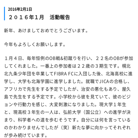
2016年2月1日
２０１６年１月 活動報告
新年、あけましておめでとうございます。
今年もよろしくお願いします。
１月４日、毎年恒例のOB戦&初蹴りを行い、２２名のOBが参加
してくれました。一番上の参加者は２２歳の３期生です。幌北
北九条少年団を卒業してFIBRA FCに入団した後、北海高校に進
学し、大学も北海学園に進学しました。就職でJICAの合格し、
アフリカで先生をする予定でしたが、治安の悪化もあり、屋久
島で先生をする予定です。小学校から彼を見ていて、彼のビジ
ョンや行動力を感じ、大変刺激になりました。現大学１年生
と、現高校３年生の一人は、弘前大学（国公立）への進学が決
まり、科学者への道を歩むそうです。自分には何を言っている
のかわかりませんでしたが（笑）新たな夢に向かってそれぞれ
が歩み続けています。