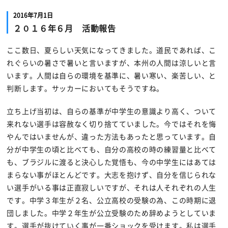
2016年7月1日
２０１６年６月 活動報告
ここ数日、夏らしい天気になってきました。道民であれば、こ
れぐらいの暑さで暑いと言いますが、本州の人間は涼しいと言
います。人間は自らの環境を基準に、暑い寒い、楽苦しい、と
判断します。サッカーにおいてもそうですね。
立ち上げ当初は、自らの基準が中学生の意識より高く、ついて
来れない選手は容赦なく切り捨てていました。今ではそれを悔
やんではいませんが、違った方法もあったと思っています。自
分が中学生の頃と比べても、自分の高校の時の練習量と比べて
も、ブラジルに渡ると決心した覚悟も、今の中学生にはあては
まらない事がほとんどです。大志を抱けず、自分を信じられな
い選手がいる事は正直寂しいですが、それは人それぞれの人生
です。中学３年生が２名、公立高校の受験の為、この時期に退
団しました。中学２年生が公立受験のため辞めようとしていま
す。選手が抜けていく事が一番ショックを受けます。私は選手