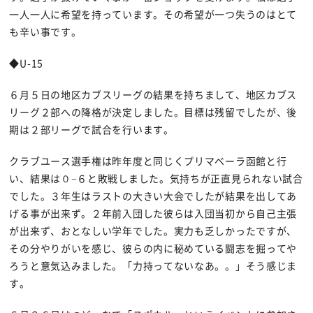
一人一人に希望を持っています。その希望が一つ失うのはとて
も辛い事です。
◆U-15
６月５日の地区カブスリーグの結果を持ちまして、地区カブス
リーグ２部への降格が決定しました。目標は残留でしたが、後
期は２部リーグで試合を行います。
クラブユース選手権は昨年度と同じくプリマベーラ函館と行
い、結果は０−６と敗戦しました。気持ちが正直見られない試合
でした。３年生はラストの大きい大会でしたが結果を出してあ
げる事が出来ず。２年前入団した彼らは入団当初から自己主張
が出来ず、おとなしい学年でした。実力も乏しかったですが、
その分やりがいを感じ、彼らの内に秘めている闘志を掘ってや
ろうと意気込みました。「力持ってないなあ。。」そう感じま
す。