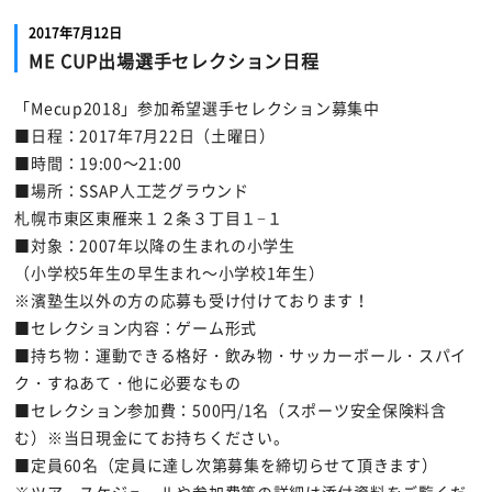
2017年7月12日
ME CUP出場選手セレクション日程
「Mecup2018」参加希望選手セレクション募集中
■日程：2017年7月22日（土曜日）
■時間：19:00～21:00
■場所：SSAP人工芝グラウンド
札幌市東区東雁来１２条３丁目１−１
■対象：2007年以降の生まれの小学生
（小学校5年生の早生まれ～小学校1年生）
※濱塾生以外の方の応募も受け付けております！
■セレクション内容：ゲーム形式
■持ち物：運動できる格好・飲み物・サッカーボール・スパイ
ク・すねあて・他に必要なもの
■セレクション参加費：500円/1名（スポーツ安全保険料含
む）※当日現金にてお持ちください。
■定員60名（定員に達し次第募集を締切らせて頂きます）